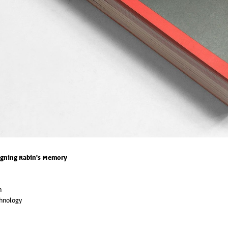
gning Rabin's Memory
h
chnology