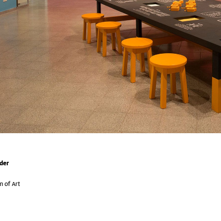
der
 of Art