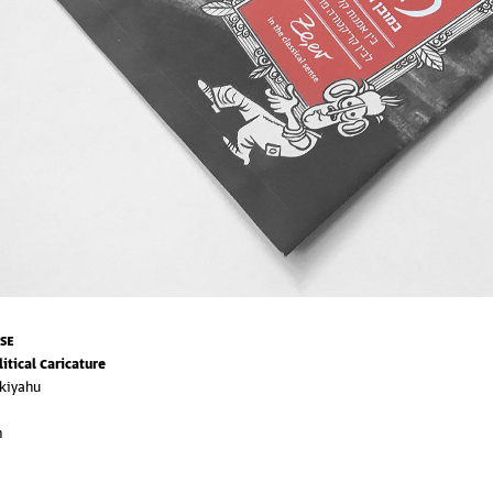
SE
itical Caricature
zkiyahu
m